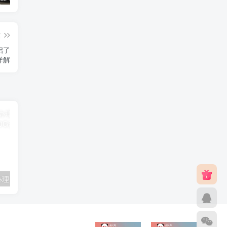
篇
启了
详解
联通卡用户可办理 5G优享9.9元5G会员权益包 20G流量和 享受 5G速率
广东移动 免费领取10G七天流量+免费一年黄金会员（每月5折视听会员、1G流量等）