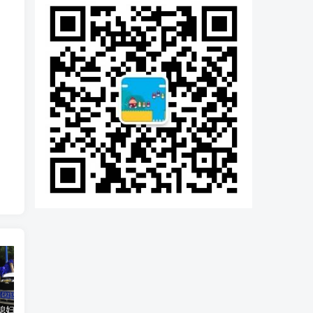
汽车之家媳妇当车模，四年大汇总，500多张媳妇图
优惠寄快递最高便宜一半多！白鸽惠递
GOG平台限时免费领取BUTCHER（屠夫）