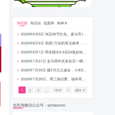
淘优惠
淘活动
优惠券
淘神卡
2026年8月5日 淘宝88节红包，麦当劳150万份柠檬水，三万份瑞幸免单，霸王9万份0.01券等
2026年8月4日 美团1万份奶茶兑换券，农行5E卡，中行支付超给利，美团领18个冰激凌，小米每天领2-6元等等
2026年8月1日 周末囤水9.9买24瓶娃哈哈，建行100元京东券，移动5元话费，麦当劳甜筒，交行立减金等
2026年7月31日 盒马周年庆多款买一赠一，饿了么拆红包，建行30立减金，农行领10元刷卡金等
2026年7月30日 建行5元立减金，小米5元，抢2500份爷爷不泡茶，闪购20-20，3元吃瑞幸咖啡等
2026年7月29日，周三抽话费，瑞幸周三免单，4.9元瑞幸咖啡，蜜雪兑换券，工行5元立减金等
1
2
3
…
1916
跳转
全民淘微信公众号：qmtaocom