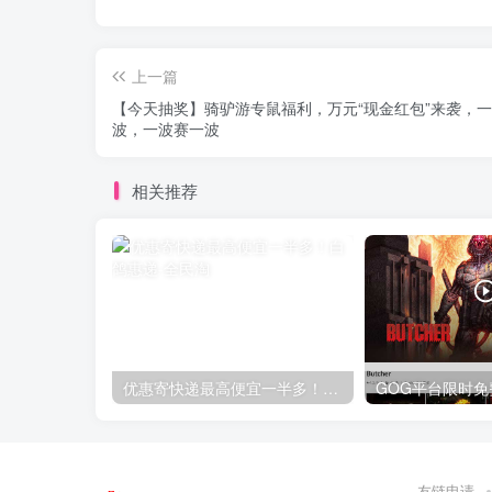
上一篇
【今天抽奖】骑驴游专鼠福利，万元“现金红包”来袭，一
波，一波赛一波
相关推荐
优惠寄快递最高便宜一半多！白鸽惠递
友链申请