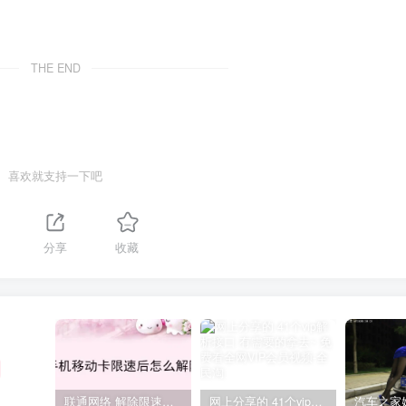
THE END
喜欢就支持一下吧
分享
收藏
联通网络 解除限速方法参考！畅享、畅玩、老白干等及其它地区自测了
网上分享的 41个vip解析接口 有需要的拿去~ 免费看全网VIP会员视频