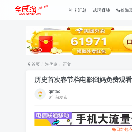
神卡汇总
试玩赚钱
特价游
首页
淘优惠
正文
历史首次春节档电影囧妈免费观看
qmtao
6年前发布
每日红包