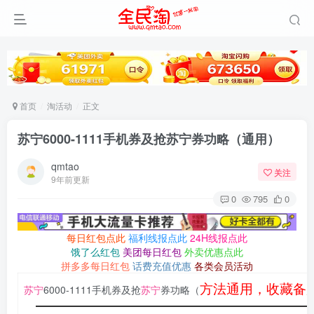
首页
淘活动
正文
苏宁6000-1111手机券及抢苏宁券功略（通用）
qmtao
关注
9年前更新
0
795
0
每日红包点此
福利线报点此
24H线报点此
饿了么红包
美团每日红包
外卖优惠点此
拼多多每日红包
话费充值优惠
各类会员活动
方法通用，收藏备
苏宁
6000-1111手机券及抢
苏宁
券功略（