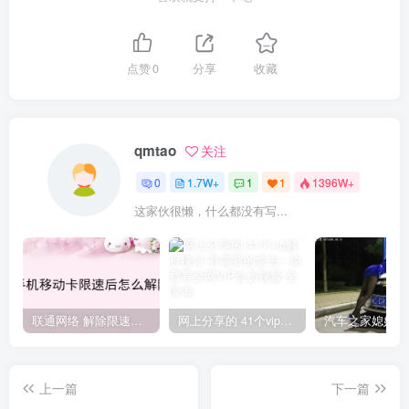
点赞
0
分享
收藏
qmtao
关注
0
1.7W+
1
1
1396W+
这家伙很懒，什么都没有写...
联通网络 解除限速方法参考！畅享、畅玩、老白干等及其它地区自测了
网上分享的 41个vip解析接口 有需要的拿去~ 免费看全网VIP会员视频
上一篇
下一篇