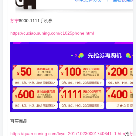
苏宁
6000-1111手机券
https://cuxiao.suning.com/c1025phone.html
可买商品
https://quan.suning.com/fcyq_201710230001740641_1.htm
抢
苏