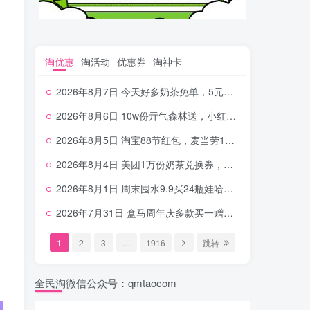
淘优惠
淘活动
优惠券
淘神卡
2026年8月7日 今天好多奶茶免单，5元农行省钱卡，京东抢0.01沪上，邮储5.88元等
2026年8月6日 10w份亓气森林送，小红书12元无门槛，中行电费30-10，0元柠檬水+0撸汉堡等
2026年8月5日 淘宝88节红包，麦当劳150万份柠檬水，三万份瑞幸免单，霸王9万份0.01券等
2026年8月4日 美团1万份奶茶兑换券，农行5E卡，中行支付超给利，美团领18个冰激凌，小米每天领2-6元等等
2026年8月1日 周末囤水9.9买24瓶娃哈哈，建行100元京东券，移动5元话费，麦当劳甜筒，交行立减金等
2026年7月31日 盒马周年庆多款买一赠一，饿了么拆红包，建行30立减金，农行领10元刷卡金等
1
2
3
…
1916
跳转
全民淘微信公众号：qmtaocom