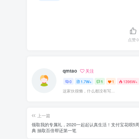
点赞
0
qmtao
关注
0
1.7W+
1
1
1396W+
这家伙很懒，什么都没有写...
上一篇
领取我的专属礼，2020一起起认真生活！支付宝花呗5
典 抽取百倍帮还第一笔