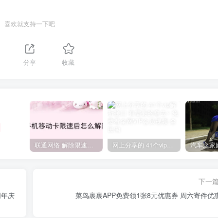
喜欢就支持一下吧
分享
收藏
联通网络 解除限速方法参考！畅享、畅玩、老白干等及其它地区自测了
网上分享的 41个vip解析接口 有需要的拿去~ 免费看全网VIP会员视频
下一
周年庆
菜鸟裹裹APP免费领1张8元优惠券 周六寄件优