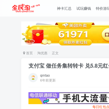
神卡汇总
试玩赚钱
特价游
首页
淘优惠
正文
支付宝 做任务集转转卡 兑5.8元红
qmtao
6年前更新
每日红包