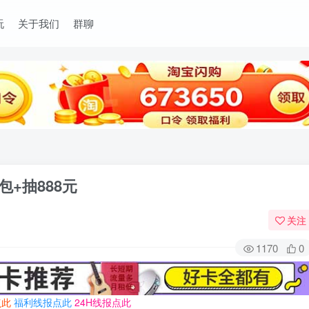
玩
关于我们
群聊
包+抽888元
关注
1170
0
点此
福利线报点此
24H线报点此