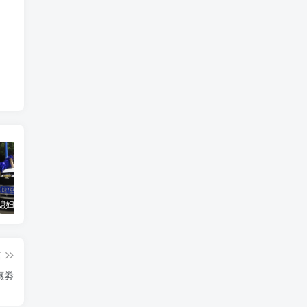
汽车之家媳妇当车模，四年大汇总，500多张媳妇图
优惠寄快递最高便宜一半多！白鸽惠递
GOG平台限时免费领取BUTCHER（屠夫）
篇
惠劵