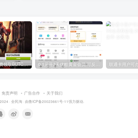
GOG平台限时免费领取BUTCHER（屠夫）
0.1元开7天优酷黄金会员 可反复开通需要关闭自动续费
免责声明
广告合作
关于我们
 2024 ·
全民淘
· 由
鲁ICP备20023661号-11
强力驱动.