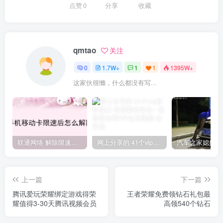
点赞
0
分享
收藏
qmtao
关注
0
1.7W+
1
1
1395W+
这家伙很懒，什么都没有写...
联通网络 解除限速方法参考！畅享、畅玩、老白干等及其它地区自测了
网上分享的 41个vip解析接口 有需要的拿去~ 免费看全网VIP会员视频
上一篇
下一篇
腾讯爱玩荣耀绑定游戏得荣
王者荣耀免费领钻石礼包最
耀值得3-30天腾讯视频会员
高领540个钻石