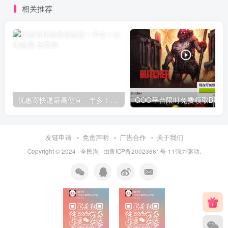
相关推荐
优惠寄快递最高便宜一半多！白鸽惠递
G
友链申请
免责声明
广告合作
关于我们
Copyright © 2024 ·
全民淘
· 由
鲁ICP备20023661号-11
强力驱动.