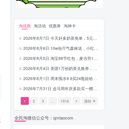
淘优惠
淘活动
优惠券
淘神卡
2026年8月7日 今天好多奶茶免单，5元农行省钱卡，京东抢0.01沪上，邮储5.88元等
2026年8月6日 10w份亓气森林送，小红书12元无门槛，中行电费30-10，0元柠檬水+0撸汉堡等
2026年8月5日 淘宝88节红包，麦当劳150万份柠檬水，三万份瑞幸免单，霸王9万份0.01券等
2026年8月4日 美团1万份奶茶兑换券，农行5E卡，中行支付超给利，美团领18个冰激凌，小米每天领2-6元等等
2026年8月1日 周末囤水9.9买24瓶娃哈哈，建行100元京东券，移动5元话费，麦当劳甜筒，交行立减金等
2026年7月31日 盒马周年庆多款买一赠一，饿了么拆红包，建行30立减金，农行领10元刷卡金等
1
2
3
…
1916
跳转
全民淘微信公众号：qmtaocom
仅