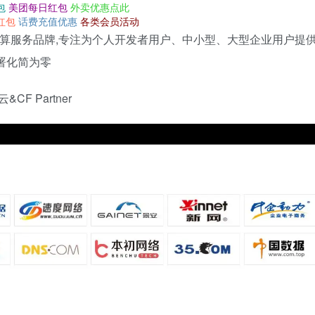
包
美团每日红包
外卖优惠点此
红包
话费充值优惠
各类会员活动
算服务品牌,专注为个人开发者用户、中小型、大型企业用户提
署化简为零
F Partner