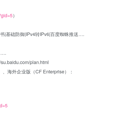
p?gid=5
）
书|基础防御|IPv4转IPv6|百度蜘蛛推送….
….
idu.com/plan.html
、海外企业版（CF Enterprise）：
id=5