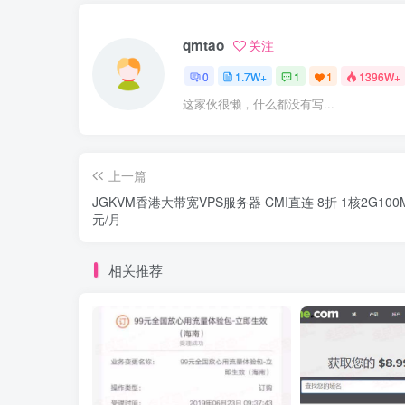
qmtao
关注
0
1.7W+
1
1
1396W+
这家伙很懒，什么都没有写...
上一篇
JGKVM香港大带宽VPS服务器 CMI直连 8折 1核2G100M
元/月
相关推荐