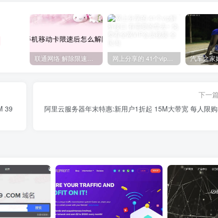
联通网络 解除限速方法参考！畅享、畅玩、老白干等及其它地区自测了
网上分享的 41个vip解析接口 有需要的拿去~ 免费看全网VIP会员视频
下一
 39
阿里云服务器年末特惠:新用户1折起 15M大带宽 每人限购3