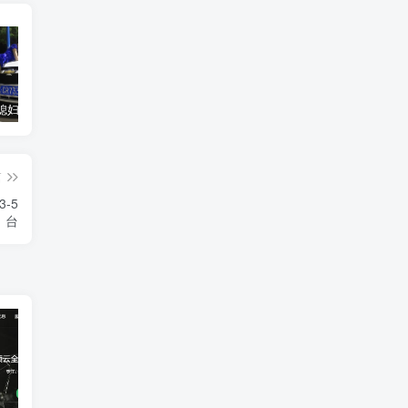
汽车之家媳妇当车模，四年大汇总，500多张媳妇图
优惠寄快递最高便宜一半多！白鸽惠递
GOG平台限时免费领取BUTCHER（屠夫）
篇
-5
台