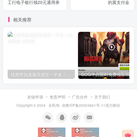
工行电子银行领20元通用券
的翼支付金
相关推荐
优惠寄快递最高便宜一半多！白鸽惠递
G
友链申请
免责声明
广告合作
关于我们
Copyright © 2024 ·
全民淘
· 由
鲁ICP备20023661号-11
强力驱动.