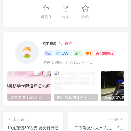
点赞
0
分享
收藏
qmtao
关注
0
1.7W+
1
1
1396W+
这家伙很懒，什么都没有写...
联通网络 解除限速方法参考！畅享、畅玩、老白干等及其它地区自测了
网上分享的 41个vip解析接口 有需要的拿去~ 免费看全网VIP会员视频
上一篇
下一篇
10元充值30话费 翼支付开通
广东翼支付大水 5元、10元