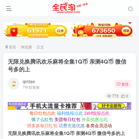
首页
淘优惠
正文
无限兑换腾讯欢乐麻将全集1Q币 亲测4Q币 微信
号多的上
qmtao
关注
7年前更新
773
0
每日红包点此
福利线报点此
24H线报点此
饿了么红包
美团每日红包
外卖优惠点此
拼多多每日红包
话费充值优惠
各类会员活动
无限兑换腾讯欢乐麻将全集1Q币 亲测4Q币 微信号多的上