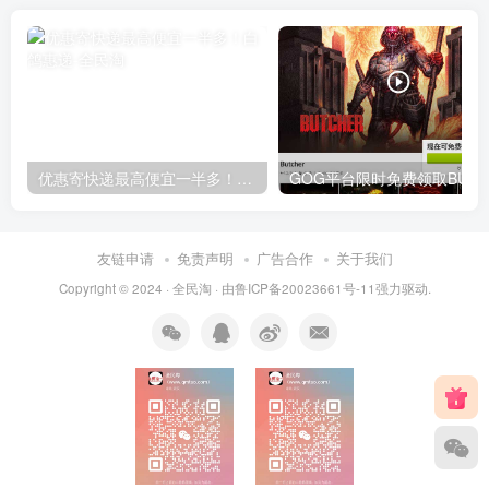
优惠寄快递最高便宜一半多！白鸽惠递
G
友链申请
免责声明
广告合作
关于我们
Copyright © 2024 ·
全民淘
· 由
鲁ICP备20023661号-11
强力驱动.