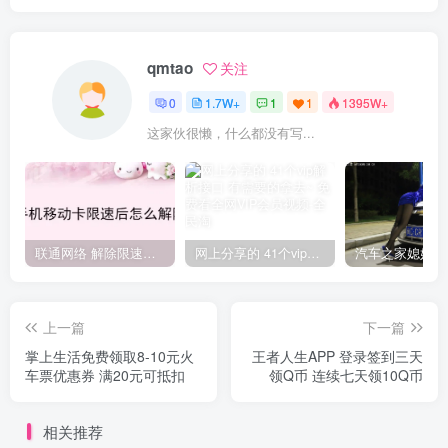
qmtao
关注
0
1.7W+
1
1
1395W+
这家伙很懒，什么都没有写...
联通网络 解除限速方法参考！畅享、畅玩、老白干等及其它地区自测了
网上分享的 41个vip解析接口 有需要的拿去~ 免费看全网VIP会员视频
上一篇
下一篇
掌上生活免费领取8-10元火
王者人生APP 登录签到三天
车票优惠券 满20元可抵扣
领Q币 连续七天领10Q币
相关推荐