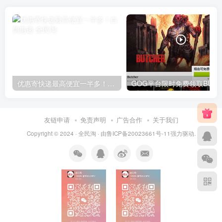
优惠寄快递最高便宜一半多！白鸽惠递
G
友链申请
免责声明
广告合作
关于我们
Copyright © 2024 ·
全民淘
· 由
鲁ICP备20023661号-11
强力驱动.