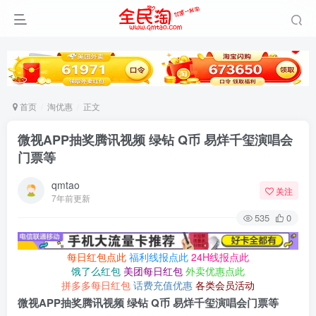
首页
淘优惠
正文
微视APP抽奖腾讯视频 绿钻 Q币 易烊千玺演唱会
门票等
qmtao
关注
7年前更新
535
0
每日红包点此
福利线报点此
24H线报点此
饿了么红包
美团每日红包
外卖优惠点此
拼多多每日红包
话费充值优惠
各类会员活动
微视APP抽奖腾讯视频 绿钻 Q币 易烊千玺演唱会门票等