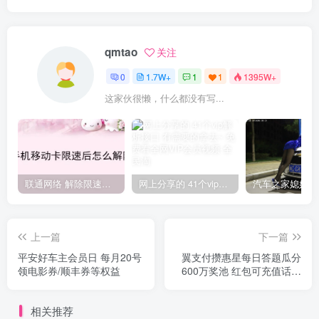
qmtao
关注
0
1.7W+
1
1
1395W+
这家伙很懒，什么都没有写...
联通网络 解除限速方法参考！畅享、畅玩、老白干等及其它地区自测了
网上分享的 41个vip解析接口 有需要的拿去~ 免费看全网VIP会员视频
上一篇
下一篇
平安好车主会员日 每月20号
翼支付攒惠星每日答题瓜分
领电影券/顺丰券等权益
600万奖池 红包可充值话费
水电费
相关推荐