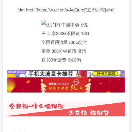
[dm href=’https://w.url.cn/s/AqQurqj’]立即办理[/dm]