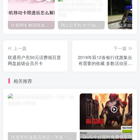
联通网络 解除限速方法参考！畅享、畅玩、老白干等及其它地区自测了
网上分享的 41个vip解析接口 有需要的拿去~ 免费看全网VIP会员视频
上一篇
下一篇
联通用户充50元话费领百度
2019年双12各银行优惠集合
网盘超级会员月卡
有需要的收藏 多数活动至年
底
相关推荐
优惠寄快递最高便宜一半多！白鸽惠递
G