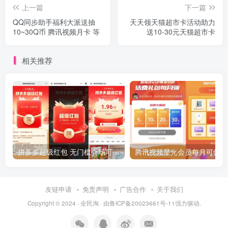
上一篇
下一篇
QQ同步助手福利大派送抽
天天领天猫超市卡活动助力
10~30Q币 腾讯视频月卡 等
送10-30元天猫超市卡
相关推荐
拼多多超级红包 无门槛会场可用 天天可领 最高88.88元
友链申请
免责声明
广告合作
关于我们
Copyright © 2024 ·
全民淘
· 由
鲁ICP备20023661号-11
强力驱动.