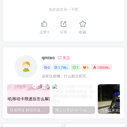
喜欢就支持一下吧
点赞
0
分享
收藏
qmtao
关注
0
1.7W+
1
1
1395W+
这家伙很懒，什么都没有写...
联通网络 解除限速方法参考！畅享、畅玩、老白干等及其它地区自测了
网上分享的 41个vip解析接口 有需要的拿去~ 免费看全网VIP会员视频