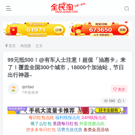
首页
淘优惠
正文
99元抵500！@有车人士注意！超值「油惠卡」来
了！覆盖全国300个城市，18000个加油站，节日
出行神器~
qmtao
关注
7年前发布
586
1
每日红包点此
福利线报点此
24H线报点此
饿了么红包
美团每日红包
外卖优惠点此
拼多多每日红包
话费充值优惠
各类会员活动