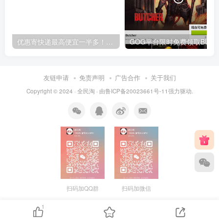
优惠寄快递最高便宜一半多！白鸽惠递
G
友链申请
免责声明
广告合作
关于我们
Copyright © 2024 ·
全民淘
· 由
鲁ICP备20023661号-11
强力驱动.
扫码加QQ群
扫码加微信
1