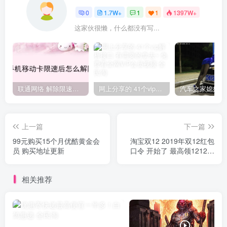
0
1.7W+
1
1
1397W+
这家伙很懒，什么都没有写...
联通网络 解除限速方法参考！畅享、畅玩、老白干等及其它地区自测了
网上分享的 41个vip解析接口 有需要的拿去~ 免费看全网VIP会员视频
上一篇
下一篇
99元购买15个月优酷黄金会
淘宝双12 2019年双12红包
员 购买地址更新
口令 开始了 最高领1212红
包 每天记得来领！
相关推荐