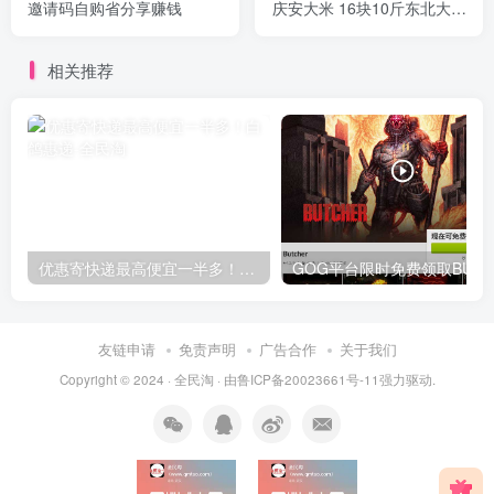
邀请码自购省分享赚钱
庆安大米 16块10斤东北大米
全国包邮 折1.6元一斤
相关推荐
优惠寄快递最高便宜一半多！白鸽惠递
G
友链申请
免责声明
广告合作
关于我们
Copyright © 2024 ·
全民淘
· 由
鲁ICP备20023661号-11
强力驱动.