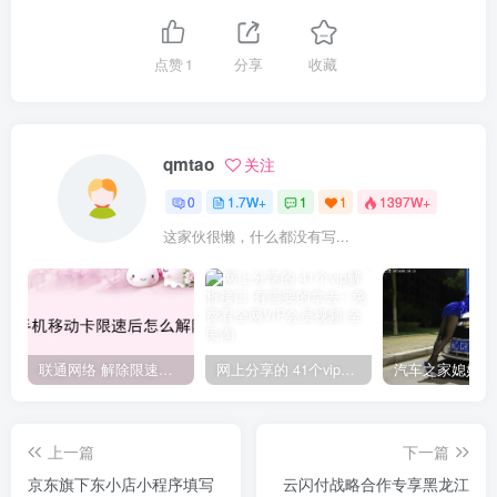
点赞
1
分享
收藏
qmtao
关注
0
1.7W+
1
1
1397W+
这家伙很懒，什么都没有写...
联通网络 解除限速方法参考！畅享、畅玩、老白干等及其它地区自测了
网上分享的 41个vip解析接口 有需要的拿去~ 免费看全网VIP会员视频
上一篇
下一篇
京东旗下东小店小程序填写
云闪付战略合作专享黑龙江