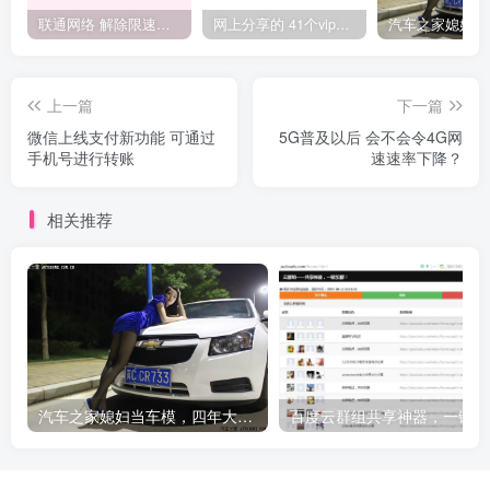
联通网络 解除限速方法参考！畅享、畅玩、老白干等及其它地区自测了
网上分享的 41个vip解析接口 有需要的拿去~ 免费看全网VIP会员视频
上一篇
下一篇
微信上线支付新功能 可通过
5G普及以后 会不会令4G网
手机号进行转账
速速率下降？
相关推荐
汽车之家媳妇当车模，四年大汇总，500多张媳妇图
百度云群组共享神器，一键加