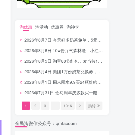
淘优惠
淘活动
优惠券
淘神卡
2026年8月7日 今天好多奶茶免单，5元农行省钱卡，京东抢0.01沪上，邮储5.88元等
2026年8月6日 10w份亓气森林送，小红书12元无门槛，中行电费30-10，0元柠檬水+0撸汉堡等
2026年8月5日 淘宝88节红包，麦当劳150万份柠檬水，三万份瑞幸免单，霸王9万份0.01券等
2026年8月4日 美团1万份奶茶兑换券，农行5E卡，中行支付超给利，美团领18个冰激凌，小米每天领2-6元等等
2026年8月1日 周末囤水9.9买24瓶娃哈哈，建行100元京东券，移动5元话费，麦当劳甜筒，交行立减金等
2026年7月31日 盒马周年庆多款买一赠一，饿了么拆红包，建行30立减金，农行领10元刷卡金等
1
2
3
…
1916
跳转
全民淘微信公众号：qmtaocom