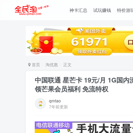
神卡汇总
试玩赚钱
特价游
首页
淘优惠
正文
中国联通 星芒卡 19元/月 1G国
领芒果会员福利 免流特权
qmtao
7年前更新