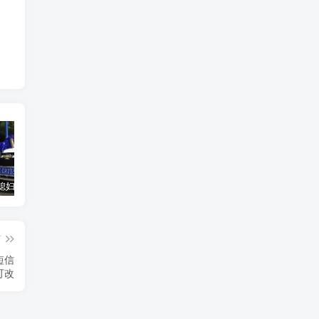
汽车之家媳妇当车模，四年大汇总，500多张媳妇图
优惠寄快递最高便宜一半多！白鸽惠递
GOG平台限时免费领取BUTCHER（屠夫）
篇
短信
可改