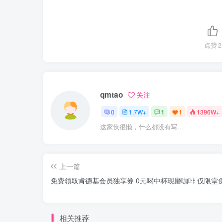
点赞
2
qmtao
关注
0
1.7W+
1
1
1396W+
这家伙很懒，什么都没有写...
上一篇
免费领取肯德基会员独享券 0元喝中杯现磨咖啡 仅限堂
相关推荐