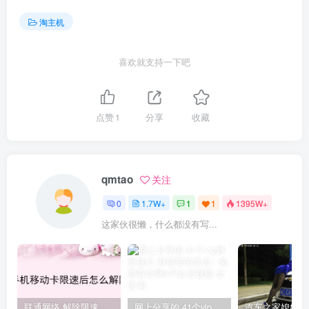
淘主机
喜欢就支持一下吧
点赞
1
分享
收藏
qmtao
关注
0
1.7W+
1
1
1395W+
这家伙很懒，什么都没有写...
联通网络 解除限速方法参考！畅享、畅玩、老白干等及其它地区自测了
网上分享的 41个vip解析接口 有需要的拿去~ 免费看全网VIP会员视频