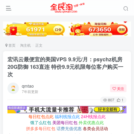
首页
淘主机
正文
宏讯云最便宜的美国VPS 9.9元/月：psychz机房
20G防御 163直连 特价9.9元机限每位客户购买一
次
qmtao
关注
7年前更新
807
1
每日红包点此
福利线报点此
24H线报点此
饿了么红包
美团每日红包
外卖优惠点此
拼多多每日红包
话费充值优惠
各类会员活动