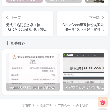
上一篇
下一篇
无忧云热门服务器 1核
CloudCone黑五特价美国云
1G+2M 60G硬盘 低至38元/
服务器15元/月起，按时计
年 月付3元
费，联通 电信cn2直连
相关推荐
海南小天神卡5元无限流量办理的方法，5元流量不限量自行车来了
便宜域名优惠 6位数的.xyz
友链申请
免责声明
广告合作
关于我们