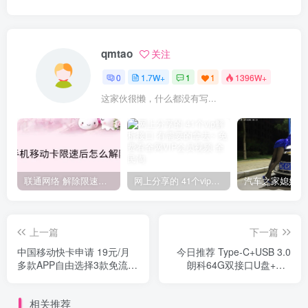
qmtao
关注
0
1.7W+
1
1
1396W+
这家伙很懒，什么都没有写...
联通网络 解除限速方法参考！畅享、畅玩、老白干等及其它地区自测了
网上分享的 41个vip解析接口 有需要的拿去~ 免费看全网VIP会员视频
上一篇
下一篇
中国移动快卡申请 19元/月
今日推荐 Type-C+USB 3.0
多款APP自由选择3款免流量
朗科64G双接口U盘+拍2
使用 全国亲情网4人免费通
件！三只松鼠麻辣零食大礼
话 流量1元/G 200G封顶 通
包 5.9撸懒人腹肌帖+臂贴 氨
相关推荐
话1毛/分钟
基酸去角质慕斯