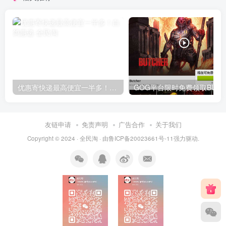
优惠寄快递最高便宜一半多！白鸽惠递
G
友链申请
免责声明
广告合作
关于我们
Copyright © 2024 ·
全民淘
· 由
鲁ICP备20023661号-11
强力驱动.