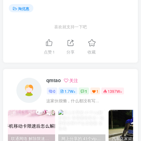
淘优惠
喜欢就支持一下吧
点赞
1
分享
收藏
qmtao
关注
0
1.7W+
1
1
1397W+
这家伙很懒，什么都没有写...
联通网络 解除限速方法参考！畅享、畅玩、老白干等及其它地区自测了
网上分享的 41个vip解析接口 有需要的拿去~ 免费看全网VIP会员视频