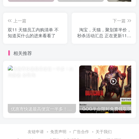
上一篇
下一篇
双11 天猫员工内购清单 不
淘宝，天猫，聚划算半价，
知道买什么的进来看看了
秒杀活动汇总 正在更新11月
11日0点 免单半价秒杀活
动！！！
相关推荐
优惠寄快递最高便宜一半多！白鸽惠递
G
友链申请
免责声明
广告合作
关于我们