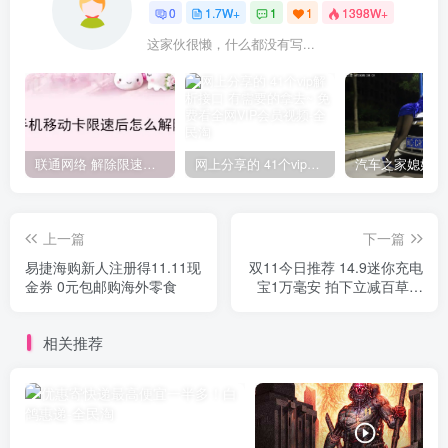
0
1.7W+
1
1
1398W+
这家伙很懒，什么都没有写...
联通网络 解除限速方法参考！畅享、畅玩、老白干等及其它地区自测了
网上分享的 41个vip解析接口 有需要的拿去~ 免费看全网VIP会员视频
上一篇
下一篇
易捷海购新人注册得11.11现
双11今日推荐 14.9迷你充电
金券 0元包邮购海外零食
宝1万毫安 拍下立减百草味
麻辣零食2箱+冬季中长款格
子大衣 咸鸭蛋+红烧牛肉面6
相关推荐
桶