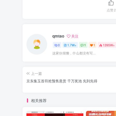
点赞
2
qmtao
关注
0
1.7W+
1
1
1395W+
这家伙很懒，什么都没有写...
上一篇
京东集玉首符抢预售悬赏 千万奖池 先到先得
相关推荐