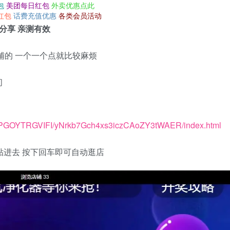
包
美团每日红包
外卖优惠点此
红包
话费充值优惠
各类会员活动
分享 亲测有效
铺的 一个一个点就比较麻烦
间
VDAPGOYTRGVIFI/yNrkb7Gch4xs3iczCAoZY3tWAER/index.html
代码粘贴进去 按下回车即可自动逛店