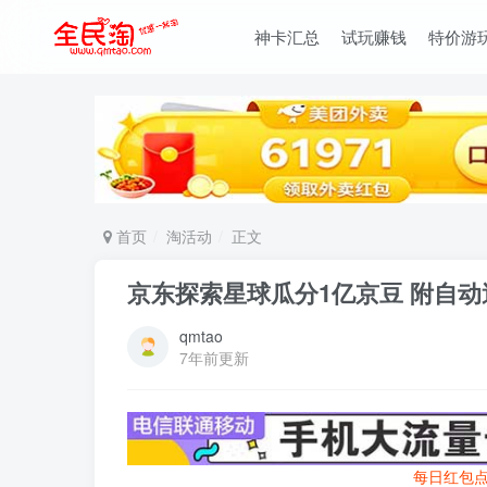
神卡汇总
试玩赚钱
特价游
首页
淘活动
正文
京东探索星球瓜分1亿京豆 附自
qmtao
7年前更新
每日红包