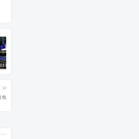
汽车之家媳妇当车模，四年大汇总，500多张媳妇图
优惠寄快递最高便宜一半多！白鸽惠递
GOG平台限时免费领取BUTCHER（屠夫）
篇
红包