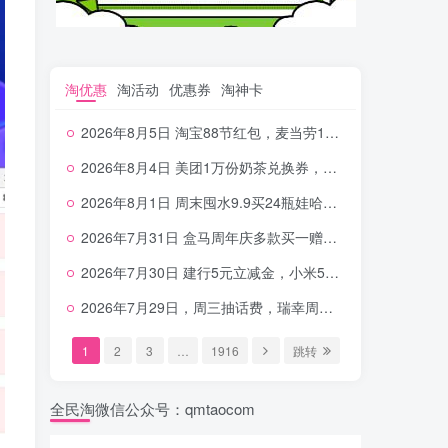
淘优惠
淘活动
优惠券
淘神卡
2026年8月5日 淘宝88节红包，麦当劳150万份柠檬水，三万份瑞幸免单，霸王9万份0.01券等
2026年8月4日 美团1万份奶茶兑换券，农行5E卡，中行支付超给利，美团领18个冰激凌，小米每天领2-6元等等
2026年8月1日 周末囤水9.9买24瓶娃哈哈，建行100元京东券，移动5元话费，麦当劳甜筒，交行立减金等
2026年7月31日 盒马周年庆多款买一赠一，饿了么拆红包，建行30立减金，农行领10元刷卡金等
2026年7月30日 建行5元立减金，小米5元，抢2500份爷爷不泡茶，闪购20-20，3元吃瑞幸咖啡等
2026年7月29日，周三抽话费，瑞幸周三免单，4.9元瑞幸咖啡，蜜雪兑换券，工行5元立减金等
1
2
3
…
1916
跳转
全民淘微信公众号：qmtaocom