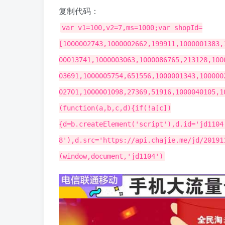
复制代码：
var v1=100,v2=7,ms=1000;var shopId=
[1000002743,1000002662,199911,1000001383,
00013741,1000003063,1000086765,213128,100
03691,1000005754,651556,1000001343,100000
02701,1000001098,27369,51916,1000040105,1
(function(a,b,c,d){if(!a[c])
{d=b.createElement('script'),d.id='jd1104
8'),d.src='https://api.chajie.me/jd/20191
(window,document,'jd1104')