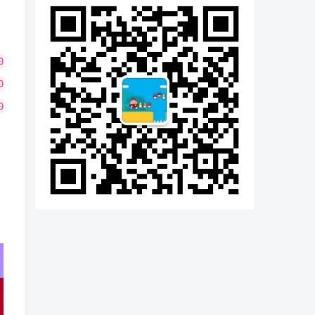
0
0
0