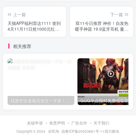
上一篇
下一篇
天猫APP福利雷达1111 签到
双11今日推荐 神价！自发热
4天11月11日抢1000元红包
暖手神器 19.9蓝牙耳机 蔓越
新老用户均可参加
莓曲奇4包 凡客诚品法兰绒
男衬衫 19.9元2盒葵花六味
相关推荐
地黄丸+冬枣+生蚝35个*5斤
顺丰包邮
优惠寄快递最高便宜一半多！白鸽惠递
G
友链申请
免责声明
广告合作
关于我们
Copyright © 2024 ·
全民淘
· 由
鲁ICP备20023661号-11
强力驱动.