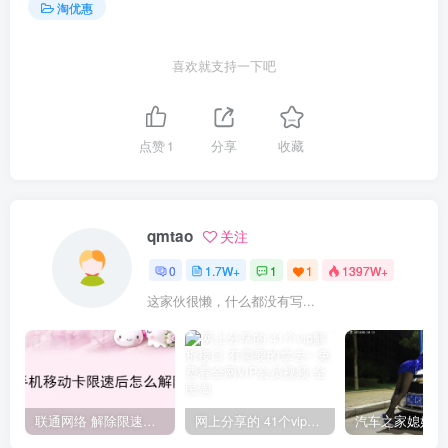
淘优惠
喜欢就支持一下吧
点赞
1
分享
收藏
qmtao
关注
0
1.7W+
1
1
1397W+
这家伙很懒，什么都没有写...
联通网络 解除限速方法参考！畅享、畅玩、老白干等及其它地区自测了
网上分享的 41个vip解析接口 有需要的拿去~ 免费看全网VIP会员视频