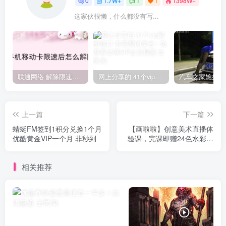
0
1.7W+
1
1
1398W+
这家伙很懒，什么都没有写...
联通网络 解除限速方法参考！畅享、畅玩、老白干等及其它地区自测了
网上分享的 41个vip解析接口 有需要的拿去~ 免费看全网VIP会员视频
上一篇
下一篇
蜻蜓FM签到1积分兑换1个月
【画啦啦】创意美术直播体
优酷黄金VIP一个月 非秒到
验课，完课即赠24色水彩笔
一套！趣味性直播互动+ 知
名美院名师针对性授课
相关推荐