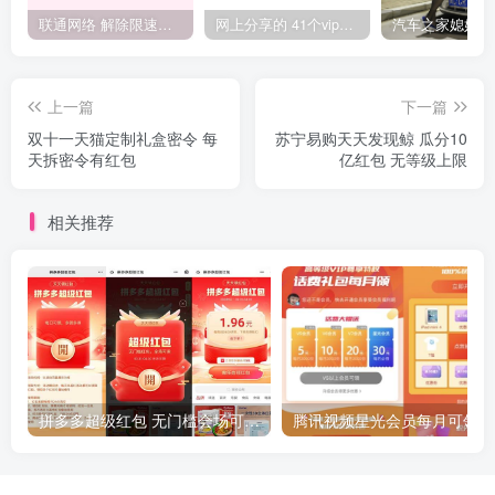
联通网络 解除限速方法参考！畅享、畅玩、老白干等及其它地区自测了
网上分享的 41个vip解析接口 有需要的拿去~ 免费看全网VIP会员视频
上一篇
下一篇
双十一天猫定制礼盒密令 每
苏宁易购天天发现鲸 瓜分10
天拆密令有红包
亿红包 无等级上限
相关推荐
拼多多超级红包 无门槛会场可用 天天可领 最高88.88元