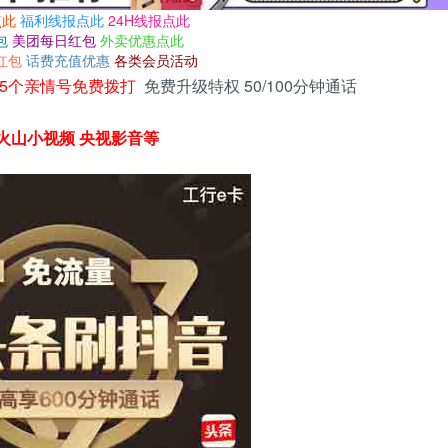
点此
福利线报点此
24H线报点此
包
美团每日红包
外卖优惠点此
红包
话费充值优惠
各类会员活动
5个亲情号免费拨打
免费升级特权 50/100分钟通话
 火山小视频 央视影音等