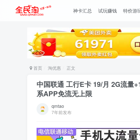
神卡汇总
试玩赚钱
特价游
首页
淘优惠
正文
中国联通 工行E卡 19/月 2G流
系APP免流无上限
qmtao
7年前发布