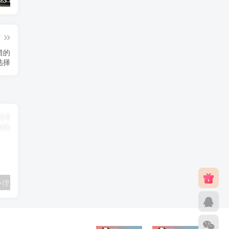
篇
选择
联通卡用户可办理 5G优享9.9元5G会员权益包 20G流量和 享受 5G速率
广东移动 免费领取10G七天流量+免费一年黄金会员（每月5折视听会员、1G流量等）