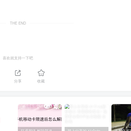
THE END
喜欢就支持一下吧
分享
收藏
联通网络 解除限速方法参考！畅享、畅玩、老白干等及其它地区自测了
网上分享的 41个vip解析接口 有需要的拿去~ 免费看全网VIP会员视频