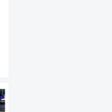
汽车之家媳妇当车模，四年大汇总，500多张媳妇图
优惠寄快递最高便宜一半多！白鸽惠递
GOG平台限时免费领取BUTCHER（屠夫）