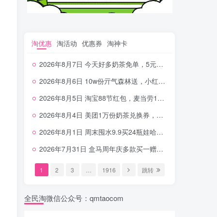
淘优惠
淘活动
优惠券
淘神卡
2026年8月7日 今天好多奶茶免单，5元农行省钱卡，京东抢0.01沪上，邮储5.88元等
2026年8月6日 10w份亓气森林送，小红书12元无门槛，中行电费30-10，0元柠檬水+0撸汉堡等
2026年8月5日 淘宝88节红包，麦当劳150万份柠檬水，三万份瑞幸免单，霸王9万份0.01券等
2026年8月4日 美团1万份奶茶兑换券，农行5E卡，中行支付超给利，美团领18个冰激凌，小米每天领2-6元等等
2026年8月1日 周末囤水9.9买24瓶娃哈哈，建行100元京东券，移动5元话费，麦当劳甜筒，交行立减金等
2026年7月31日 盒马周年庆多款买一赠一，饿了么拆红包，建行30立减金，农行领10元刷卡金等
1
2
3
…
1916
跳转
全民淘微信公众号：qmtaocom