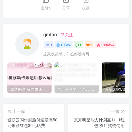
点赞
2
分享
收藏
qmtao
关注
0
1.7W+
1
1
1396W+
这家伙很懒，什么都没有写...
联通网络 解除限速方法参考！畅享、畅玩、老白干等及其它地区自测了
网上分享的 41个vip解析接口 有需要的拿去~ 免费看全网VIP会员视频
上一篇
下一篇
银联云闪付刷脸付送最高50
京东明星能力计划赢1111红
元银联红包30元话费
包 双11购物使用