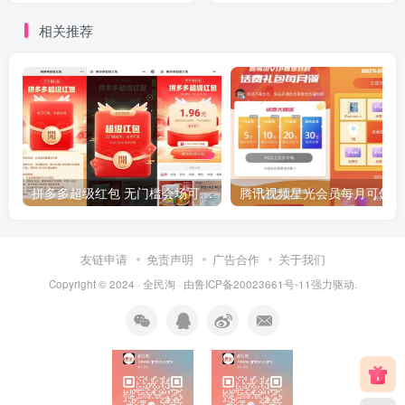
相关推荐
拼多多超级红包 无门槛会场可用 天天可领 最高88.88元
友链申请
免责声明
广告合作
关于我们
Copyright © 2024 ·
全民淘
· 由
鲁ICP备20023661号-11
强力驱动.