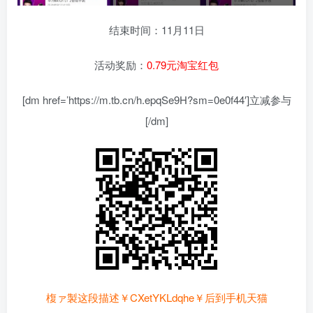
结束时间：11月11日
活动奖励：
0.79元淘宝红包
[dm href=’https://m.tb.cn/h.epqSe9H?sm=0e0f44′]立减参与
[/dm]
椱ァ製这段描述￥CXetYKLdqhe￥后到手机天猫