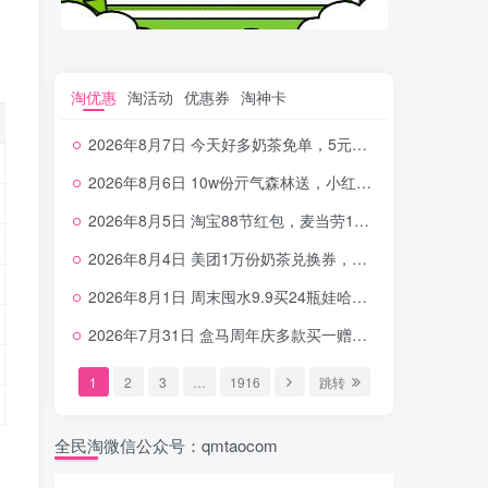
淘优惠
淘活动
优惠券
淘神卡
2026年8月7日 今天好多奶茶免单，5元农行省钱卡，京东抢0.01沪上，邮储5.88元等
2026年8月6日 10w份亓气森林送，小红书12元无门槛，中行电费30-10，0元柠檬水+0撸汉堡等
2026年8月5日 淘宝88节红包，麦当劳150万份柠檬水，三万份瑞幸免单，霸王9万份0.01券等
2026年8月4日 美团1万份奶茶兑换券，农行5E卡，中行支付超给利，美团领18个冰激凌，小米每天领2-6元等等
2026年8月1日 周末囤水9.9买24瓶娃哈哈，建行100元京东券，移动5元话费，麦当劳甜筒，交行立减金等
2026年7月31日 盒马周年庆多款买一赠一，饿了么拆红包，建行30立减金，农行领10元刷卡金等
1
2
3
…
1916
跳转
全民淘微信公众号：qmtaocom