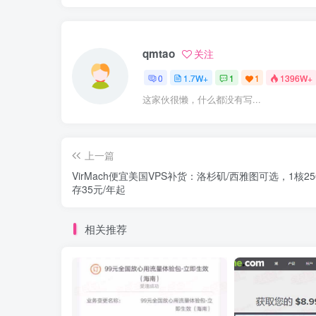
qmtao
关注
0
1.7W+
1
1
1396W+
这家伙很懒，什么都没有写...
上一篇
VirMach便宜美国VPS补货：洛杉矶/西雅图可选，1核25
存35元/年起
相关推荐