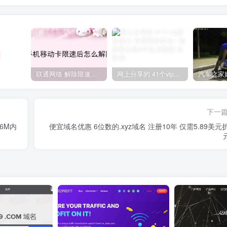
联通网络 解除限速方法参考！畅享、畅玩、老白干等及其它地区自测了
网上分享的 41个vip解析接口 有需要的拿去~ 免费看全网VIP会员视频
下一
6M内
便宜域名优惠 6位数的.xyz域名 注册10年 仅需5.89美元折