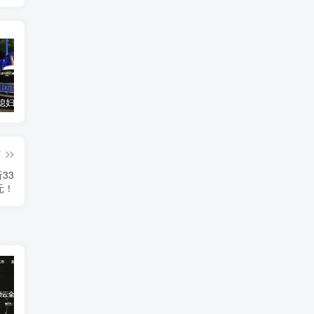
汽车之家媳妇当车模，四年大汇总，500多张媳妇图
优惠寄快递最高便宜一半多！白鸽惠递
GOG平台限时免费领取BUTCHER（屠夫）
篇
33
元！