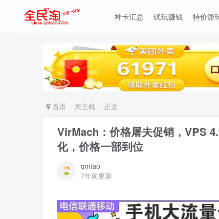
神卡汇总
试玩赚钱
特价游
首页
淘主机
正文
VirMach：价格屠夫促销，VPS 
化，价格一部到位
qmtao
7年前更新