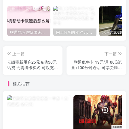
联通网络 解除限速方法参考！畅享、畅玩、老白干等及其它地区自测了
网上分享的 41个vip解析接口 有需要的拿去~ 免费看全网VIP会员视频
上一篇
下一篇
云缴费新用户25元充值30元
联通疯牛卡 19元/月 80G流
话费 无需绑卡实名 可以充值
量+100分钟通话 可享受腾讯
给任意手机号，不限次数！
王卡所有特权 激活赠送20元
充50送50
相关推荐