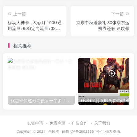
上一篇
下一篇
移动大神卡，8元/月 100G通
京东中秋送豪礼 30张京东运
用流量+60G定向流量+330
费券还有 速度领
分钟 激活送150元话费 可抵
15个月月租
相关推荐
优惠寄快递最高便宜一半多！白鸽惠递
G
友链申请
免责声明
广告合作
关于我们
Copyright © 2024 ·
全民淘
· 由
鲁ICP备20023661号-11
强力驱动.