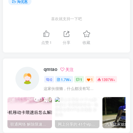
淘优惠
喜欢就支持一下吧
点赞
1
分享
收藏
qmtao
关注
0
1.7W+
1
1
1397W+
这家伙很懒，什么都没有写...
联通网络 解除限速方法参考！畅享、畅玩、老白干等及其它地区自测了
网上分享的 41个vip解析接口 有需要的拿去~ 免费看全网VIP会员视频