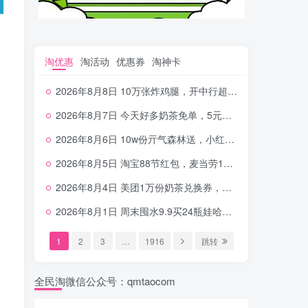
淘优惠
淘活动
优惠券
淘神卡
2026年8月8日 10万张炸鸡腿，开中行超给利，美团奶茶0.01，加油券，千问1.8~18.8体验金等
2026年8月7日 今天好多奶茶免单，5元农行省钱卡，京东抢0.01沪上，邮储5.88元等
2026年8月6日 10w份亓气森林送，小红书12元无门槛，中行电费30-10，0元柠檬水+0撸汉堡等
2026年8月5日 淘宝88节红包，麦当劳150万份柠檬水，三万份瑞幸免单，霸王9万份0.01券等
2026年8月4日 美团1万份奶茶兑换券，农行5E卡，中行支付超给利，美团领18个冰激凌，小米每天领2-6元等等
2026年8月1日 周末囤水9.9买24瓶娃哈哈，建行100元京东券，移动5元话费，麦当劳甜筒，交行立减金等
1
2
3
…
1916
跳转
全民淘微信公众号：qmtaocom