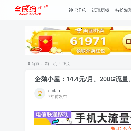
神卡汇总
试玩赚钱
特价游
首页
淘主机
正文
企鹅小屋：14.4元/月、200G流
qmtao
7年前发布
每日红包