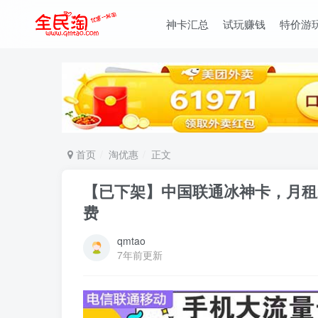
神卡汇总
试玩赚钱
特价游
首页
淘优惠
正文
【已下架】中国联通冰神卡，月租29
费
qmtao
7年前更新