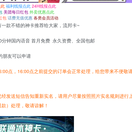
点此
福利线报点此
24H线报点此
包
美团每日红包
外卖优惠点此
红包
话费充值优惠
各类会员活动
一款不错的神卡推荐给大家，流邦卡~
300分钟国内语音 首月免费 永久资费、全国包邮
的朋友可以申请
6:00点，16:00点之前提交的订单会正常处理，给您带来不便敬
已经发送短信告知重新实名，请用户尽量按照照片实名规则进行
退款）处理，敬请谅解！