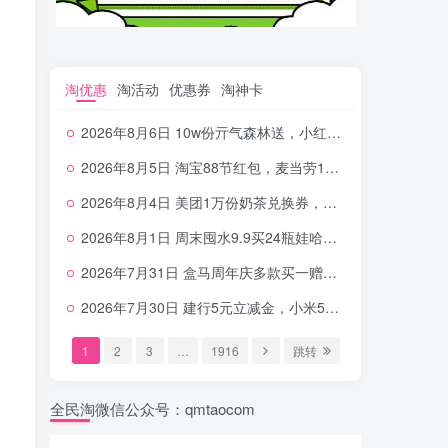
淘优惠
淘活动
优惠券
淘神卡
2026年8月6日 10w份亓气森林送，小红书12元无门槛，中行电费30-10，0元柠檬水+0撸汉堡等
2026年8月5日 淘宝88节红包，麦当劳150万份柠檬水，三万份瑞幸免单，霸王9万份0.01券等
2026年8月4日 美团1万份奶茶兑换券，农行5E卡，中行支付超给利，美团领18个冰激凌，小米每天领2-6元等等
2026年8月1日 周末囤水9.9买24瓶娃哈哈，建行100元京东券，移动5元话费，麦当劳甜筒，交行立减金等
2026年7月31日 盒马周年庆多款买一赠一，饿了么拆红包，建行30立减金，农行领10元刷卡金等
2026年7月30日 建行5元立减金，小米5元，抢2500份爷爷不泡茶，闪购20-20，3元吃瑞幸咖啡等
1
2
3
…
1916
跳转
全民淘微信公众号：qmtaocom