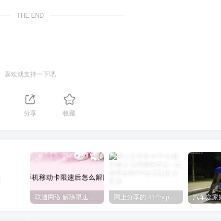
THE END
喜欢就支持一下吧
分享
收藏
联通网络 解除限速方法参考！畅享、畅玩、老白干等及其它地区自测了
网上分享的 41个vip解析接口 有需要的拿去~ 免费看全网VIP会员视频