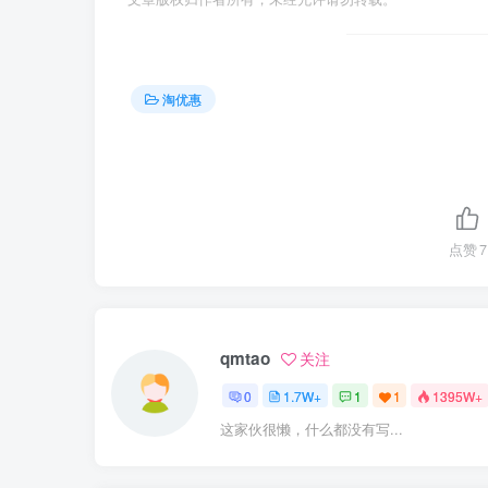
淘优惠
点赞
7
qmtao
关注
0
1.7W+
1
1
1395W+
这家伙很懒，什么都没有写...