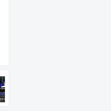
汽车之家媳妇当车模，四年大汇总，500多张媳妇图
优惠寄快递最高便宜一半多！白鸽惠递
GOG平台限时免费领取BUTCHER（屠夫）