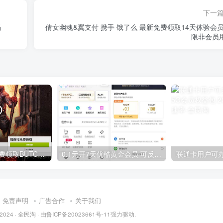
下一
码
倩女幽魂&翼支付 携手 饿了么 最新免费领取14天体验会员
限非会员
GOG平台限时免费领取BUTCHER（屠夫）
0.1元开7天优酷黄金会员 可反复开通需要关闭自动续费
免责声明
广告合作
关于我们
 2024 ·
全民淘
· 由
鲁ICP备20023661号-11
强力驱动.