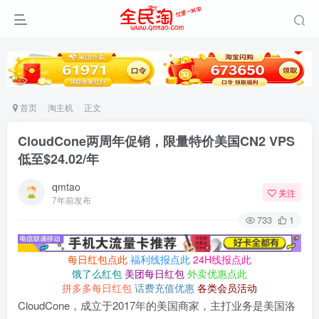
首页
淘主机
正文
CloudCone两周年促销，限量特价美国CN2 VPS
低至$24.02/年
qmtao
关注
7年前发布
733
1
每日红包点此
福利线报点此
24H线报点此
饿了么红包
美团每日红包
外卖优惠点此
拼多多每日红包
话费充值优惠
各类会员活动
CloudCone，成立于2017年的美国商家，主打业务是美国洛