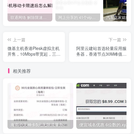
联通网络 解除限速方法参考！畅享、畅玩、老白干等及其它地区自测了
网上分享的 41个vip解析接口 有需要的拿去~ 免费看全网VIP会员视频
上一篇
下一篇
微基主机香港Plesk虚拟主机
阿里云建站首选轻量应用服
开售，10Mbps带宽起，三网
务器，香港节点30M峰值带
CN2，独立IP，最低年付189
宽¥864/3年，国内节点3M峰
元
值低至1元/天、¥798/2年
相关推荐
海南小天神卡5元无限流量办理的方法，5元流量不限量自行车来了
便宜域名优惠 6位数的.xyz