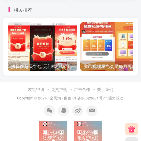
相关推荐
拼多多超级红包 无门槛会场可用 天天可领 最高88.88元
友链申请
免责声明
广告合作
关于我们
Copyright © 2024 ·
全民淘
· 由
鲁ICP备20023661号-11
强力驱动.