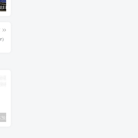
汽车之家媳妇当车模，四年大汇总，500多张媳妇图
优惠寄快递最高便宜一半多！白鸽惠递
GOG平台限时免费领取BUTCHER（屠夫）
篇
er）
油猴插件，京东预约抢购助手，双11，双12等抢购使用！
免费的来电显示、呼叫转移、短信转移方法