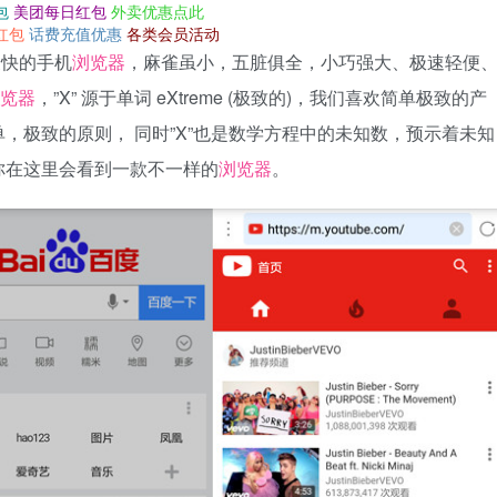
包
美团每日红包
外卖优惠点此
红包
话费充值优惠
各类会员活动
最快的手机
浏览器
，麻雀虽小，五脏俱全，小巧强大、极速轻便
览器
，”X” 源于单词 eXtreme (极致的)，我们喜欢简单极致的产
，极致的原则， 同时”X”也是数学方程中的未知数，预示着未知
你在这里会看到一款不一样的
浏览器
。