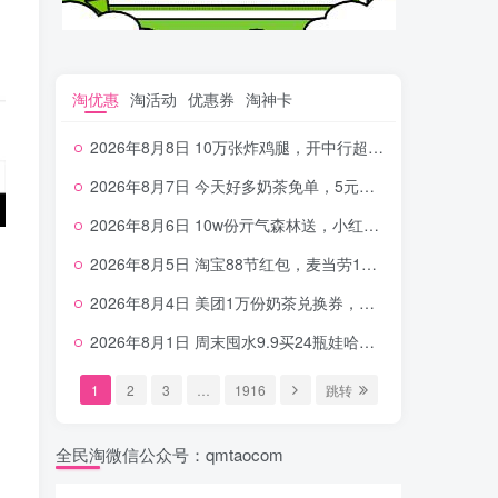
淘优惠
淘活动
优惠券
淘神卡
2026年8月8日 10万张炸鸡腿，开中行超给利，美团奶茶0.01，加油券，千问1.8~18.8体验金等
2026年8月7日 今天好多奶茶免单，5元农行省钱卡，京东抢0.01沪上，邮储5.88元等
2026年8月6日 10w份亓气森林送，小红书12元无门槛，中行电费30-10，0元柠檬水+0撸汉堡等
2026年8月5日 淘宝88节红包，麦当劳150万份柠檬水，三万份瑞幸免单，霸王9万份0.01券等
2026年8月4日 美团1万份奶茶兑换券，农行5E卡，中行支付超给利，美团领18个冰激凌，小米每天领2-6元等等
2026年8月1日 周末囤水9.9买24瓶娃哈哈，建行100元京东券，移动5元话费，麦当劳甜筒，交行立减金等
1
2
3
…
1916
跳转
全民淘微信公众号：qmtaocom