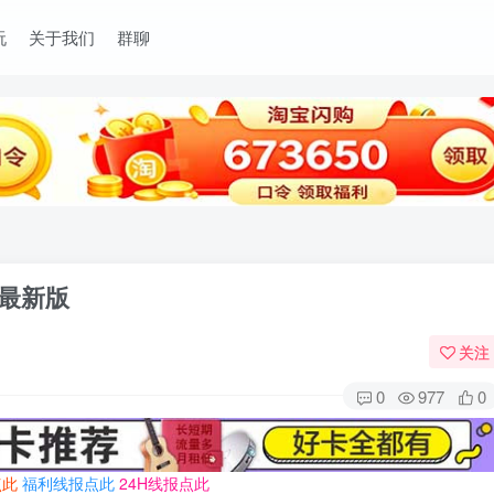
玩
关于我们
群聊
官方最新版
关注
0
977
0
点此
福利线报点此
24H线报点此