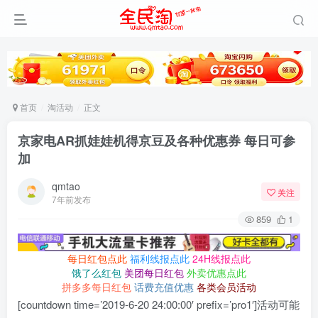
首页
淘活动
正文
京家电AR抓娃娃机得京豆及各种优惠券 每日可参
加
qmtao
关注
7年前发布
859
1
每日红包点此
福利线报点此
24H线报点此
饿了么红包
美团每日红包
外卖优惠点此
拼多多每日红包
话费充值优惠
各类会员活动
[countdown time=’2019-6-20 24:00:00′ prefix=’pro1′]活动可能