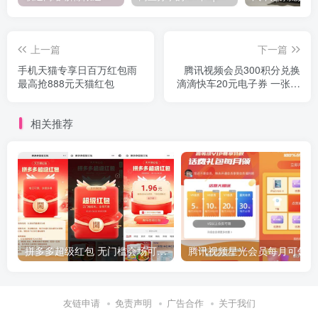
上一篇
下一篇
手机天猫专享日百万红包雨
腾讯视频会员300积分兑换
最高抢888元天猫红包
滴滴快车20元电子券 一张可
卖13元
相关推荐
拼多多超级红包 无门槛会场可用 天天可领 最高88.88元
友链申请
免责声明
广告合作
关于我们