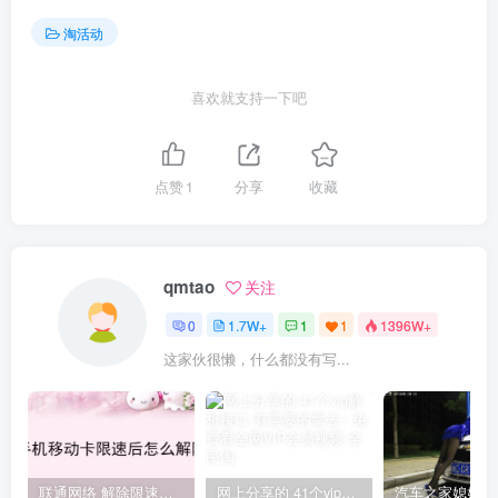
淘活动
喜欢就支持一下吧
点赞
1
分享
收藏
qmtao
关注
0
1.7W+
1
1
1396W+
这家伙很懒，什么都没有写...
联通网络 解除限速方法参考！畅享、畅玩、老白干等及其它地区自测了
网上分享的 41个vip解析接口 有需要的拿去~ 免费看全网VIP会员视频