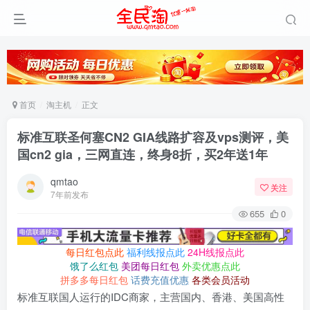
首页
淘主机
正文
标准互联圣何塞CN2 GIA线路扩容及vps测评，美
国cn2 gia，三网直连，终身8折，买2年送1年
qmtao
关注
7年前发布
655
0
每日红包点此
福利线报点此
24H线报点此
饿了么红包
美团每日红包
外卖优惠点此
拼多多每日红包
话费充值优惠
各类会员活动
标准互联国人运行的IDC商家，主营国内、香港、美国高性