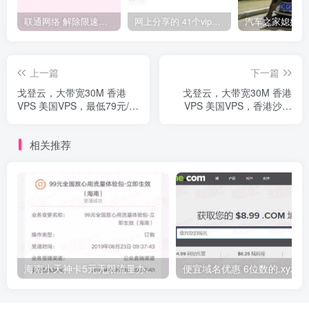
联通网络 解除限速方法参考！畅享、畅玩、老白干等及其它地区自测了
网上分享的 41个vip解析接口 有需要的拿去~ 免费看全网VIP会员视频
上一篇
下一篇
戈登云，大带宽30M 香港
戈登云，大带宽30M 香港
VPS 美国VPS，最低79元/年
VPS 美国VPS，香港沙田
起
CN2 GIA，珍藏版传家宝限
量款，最低110元/年起
相关推荐
海南小天神卡5元无限流量办理的方法，5元流量不限量自行车来了
便宜域名优惠 6位数的.xyz