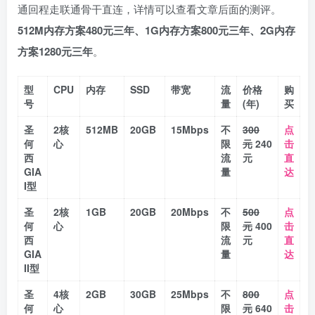
通回程走联通骨干直连，详情可以查看文章后面的测评。
512M内存方案480元三年、1G内存方案800元三年、2G内存
方案1280元三年
。
型
CPU
内存
SSD
带宽
流
价格
购
号
量
(年)
买
圣
2核
512MB
20GB
15Mbps
不
300
点
何
心
限
元
240
击
西
流
元
直
GIA
量
达
I型
圣
2核
1GB
20GB
20Mbps
不
500
点
何
心
限
元
400
击
西
流
元
直
GIA
量
达
II型
圣
4核
2GB
30GB
25Mbps
不
800
点
何
心
限
元
640
击