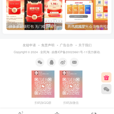
拼多多超级红包 无门槛会场可用 天天可领 最高88.88元
友链申请
免责声明
广告合作
关于我们
Copyright © 2024 ·
全民淘
· 由
鲁ICP备20023661号-11
强力驱动.
扫码加QQ群
扫码加微信
3