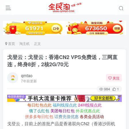
首页
淘主机
正文
戈登云：戈登云：香港CN2 VPS免费送，三网直
连，终身8折，2核2G/70元
qmtao
关注
7年前更新
984
1
每日红包点此
福利线报点此
24H线报点此
饿了么红包
美团每日红包
外卖优惠点此
拼多多每日红包
话费充值优惠
各类会员活动
戈登云，目前上的首批产品是香港双向CN2（香港沙田机