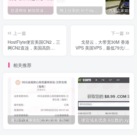
联通网络 解除限速方法参考！畅享、畅玩、老白干等及其它地区自测了
网上分享的 41个vip解析接口 有需要的拿去~ 免费看全网VIP会员视频
上一篇
下一篇
HostFlyte便宜美国CN2，三
戈登云，大带宽30M 香港
网CN2直连，美国高防
VPS 美国VPS，最低79元/年
VPS，送双倍内存，1核
起
1G，$9半年，$14一年
相关推荐
海南小天神卡5元无限流量办理的方法，5元流量不限量自行车来了
便宜域名优惠 6位数的.xyz