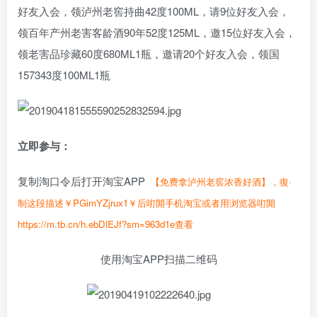
好友入会，领泸州老窖持曲42度100ML，请9位好友入会，
领百年产州老害客龄酒90年52度125ML，邀15位好友入会，
领老害品珍藏60度680ML1瓶，邀请20个好友入会，领国
157343度100ML1瓶
立即参与：
复制淘口令后打开淘宝APP
【免费拿泸州老窖浓香好酒】，復·
制这段描述￥PGimYZjrux1￥后咑閞手机淘宝或者用浏览器咑閞
https://m.tb.cn/h.ebDlEJf?sm=963d1e查看
使用淘宝APP扫描二维码