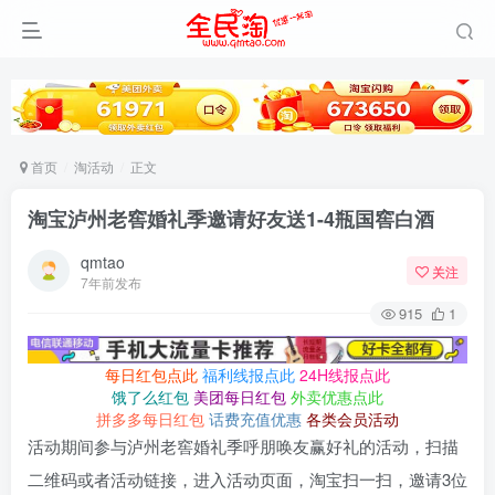
首页
淘活动
正文
淘宝泸州老窖婚礼季邀请好友送1-4瓶国窖白酒
qmtao
关注
7年前发布
915
1
每日红包点此
福利线报点此
24H线报点此
饿了么红包
美团每日红包
外卖优惠点此
拼多多每日红包
话费充值优惠
各类会员活动
活动期间参与泸州老窖婚礼季呼朋唤友赢好礼的活动，扫描
二维码或者活动链接，进入活动页面，淘宝扫一扫，邀请3位