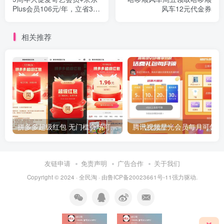
Plus会员106元/年，立省348
风车12元代金券
元
相关推荐
拼多多超级红包 无门槛会场可用 天天可领 最高88.88元
友链申请
免责声明
广告合作
关于我们
Copyright © 2024 ·
全民淘
· 由
鲁ICP备20023661号-11
强力驱动.