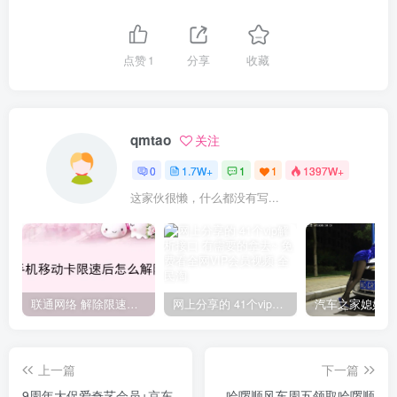
点赞
1
分享
收藏
qmtao
关注
0
1.7W+
1
1
1397W+
这家伙很懒，什么都没有写...
联通网络 解除限速方法参考！畅享、畅玩、老白干等及其它地区自测了
网上分享的 41个vip解析接口 有需要的拿去~ 免费看全网VIP会员视频
上一篇
下一篇
9周年大促爱奇艺会员+京东
哈啰顺风车周五领取哈啰顺