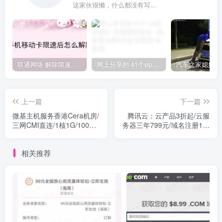
这家伙很懒，什么都没有写...
联通网络 解除限速方法参考！畅享、畅玩、老白干等及其它地区自测了
网上分享的 41个vip解析接口 有需要的拿去~ 免费看全网VIP会员视频
上一篇
下一篇
微基主机服务香港Cera机房/
腾讯云：云产品3折起/云服
三网CMI直连/1核1G/100M
务器三年799元/域名注册1元
带宽/300G流量/KVM/免费
起
Appnode授权/5G防御
相关推荐