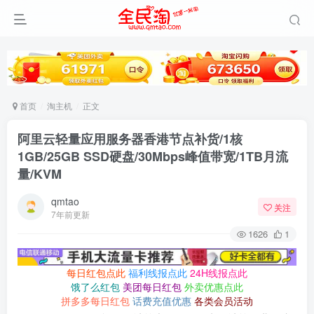
首页
淘主机
正文
阿里云轻量应用服务器香港节点补货/1核
1GB/25GB SSD硬盘/30Mbps峰值带宽/1TB月流
量/KVM
qmtao
关注
7年前更新
1626
1
每日红包点此
福利线报点此
24H线报点此
饿了么红包
美团每日红包
外卖优惠点此
拼多多每日红包
话费充值优惠
各类会员活动