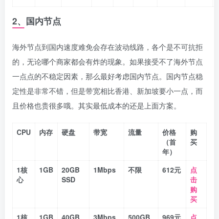
2、国内节点
海外节点到国内速度难免会存在波动线路，各个是不可抗拒
的，无论哪个商家都会有炸的现象。如果接受不了海外节点
一点点的不稳定因素，那么最好考虑国内节点。国内节点稳
定性是非常不错，但是带宽相比香港、新加坡要小一点，而
且价格也贵很多哦。其实最低成本的还是上面方案。
CPU
内存
硬盘
带宽
流量
价格
购
（首
买
年）
1核
1GB
20GB
1Mbps
不限
612元
点
心
SSD
击
购
买
1核
1GB
40GB
3Mbps
500GB
969元
点