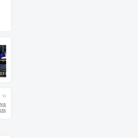
汽车之家媳妇当车模，四年大汇总，500多张媳妇图
优惠寄快递最高便宜一半多！白鸽惠递
GOG平台限时免费领取BUTCHER（屠夫）
篇
TB流
S高防