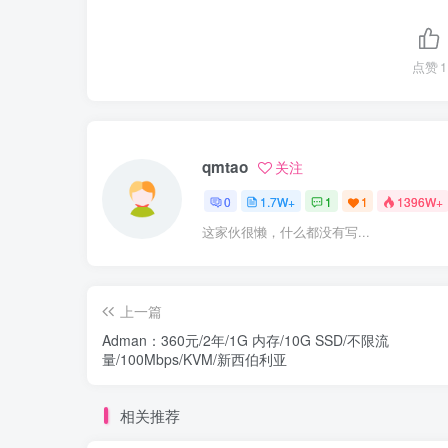
点赞
1
qmtao
关注
0
1.7W+
1
1
1396W+
这家伙很懒，什么都没有写...
上一篇
Adman：360元/2年/1G 内存/10G SSD/不限流
量/100Mbps/KVM/新西伯利亚
相关推荐