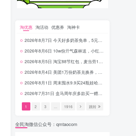
淘优惠
淘活动
优惠券
淘神卡
2026年8月7日 今天好多奶茶免单，5元农行省钱卡，京东抢0.01沪上，邮储5.88元等
2026年8月6日 10w份亓气森林送，小红书12元无门槛，中行电费30-10，0元柠檬水+0撸汉堡等
2026年8月5日 淘宝88节红包，麦当劳150万份柠檬水，三万份瑞幸免单，霸王9万份0.01券等
2026年8月4日 美团1万份奶茶兑换券，农行5E卡，中行支付超给利，美团领18个冰激凌，小米每天领2-6元等等
2026年8月1日 周末囤水9.9买24瓶娃哈哈，建行100元京东券，移动5元话费，麦当劳甜筒，交行立减金等
2026年7月31日 盒马周年庆多款买一赠一，饿了么拆红包，建行30立减金，农行领10元刷卡金等
1
2
3
…
1916
跳转
全民淘微信公众号：qmtaocom