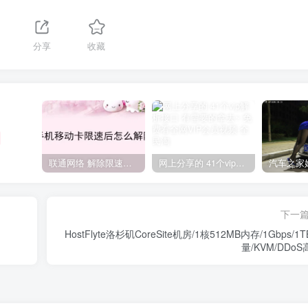
分享
收藏
联通网络 解除限速方法参考！畅享、畅玩、老白干等及其它地区自测了
网上分享的 41个vip解析接口 有需要的拿去~ 免费看全网VIP会员视频
下一
HostFlyte洛杉矶CoreSite机房/1核512MB内存/1Gbps/1
量/KVM/DDo