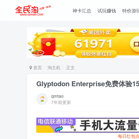
神卡汇总
试玩赚钱
特价游
首页
淘主机
正文
Glyptodon Enterprise免费
qmtao
7年前更新
每日红包