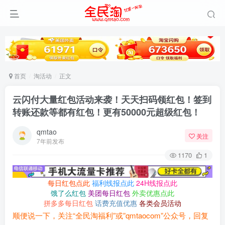
首页
淘活动
正文
云闪付大量红包活动来袭！天天扫码领红包！签到
转账还款等都有红包！更有50000元超级红包！
qmtao
关注
7年前发布
1170
1
每日红包点此
福利线报点此
24H线报点此
饿了么红包
美团每日红包
外卖优惠点此
拼多多每日红包
话费充值优惠
各类会员活动
顺便说一下，关注“全民淘福利”或”qmtaocom”公众号，回复