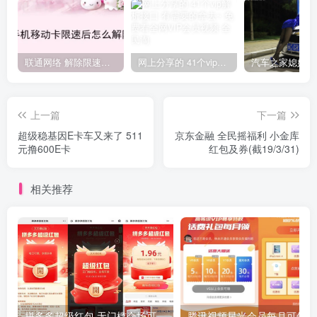
联通网络 解除限速方法参考！畅享、畅玩、老白干等及其它地区自测了
网上分享的 41个vip解析接口 有需要的拿去~ 免费看全网VIP会员视频
上一篇
下一篇
超级稳基因E卡车又来了 511
京东金融 全民摇福利 小金库
元撸600E卡
红包及券(截19/3/31)
相关推荐
拼多多超级红包 无门槛会场可用 天天可领 最高88.88元