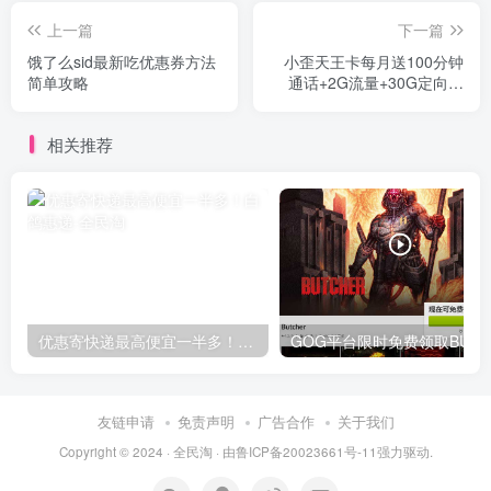
上一篇
下一篇
饿了么sid最新吃优惠券方法
小歪天王卡每月送100分钟
简单攻略
通话+2G流量+30G定向流
量！！
相关推荐
优惠寄快递最高便宜一半多！白鸽惠递
G
友链申请
免责声明
广告合作
关于我们
Copyright © 2024 ·
全民淘
· 由
鲁ICP备20023661号-11
强力驱动.