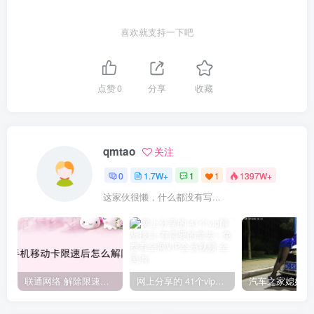
喜欢就支持一下吧
点赞
0
分享
收藏
qmtao
关注
0
1.7W+
1
1
1397W+
这家伙很懒，什么都没有写...
联通网络 解除限速方法参考！畅享、畅玩、老白干等及其它地区自测了
网上分享的 41个vip解析接口 有需要的拿去~ 免费看全网VIP会员视频