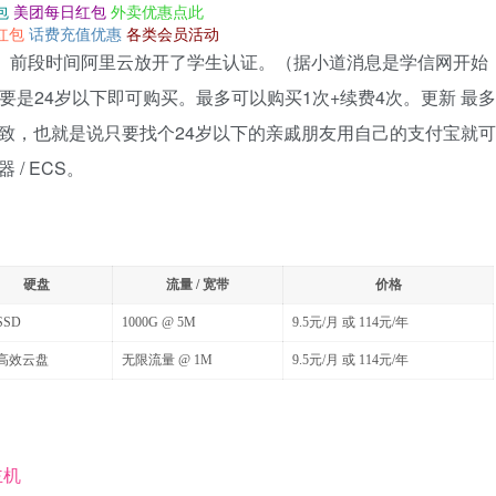
包
美团每日红包
外卖优惠点此
红包
话费充值优惠
各类会员活动
。前段时间阿里云放开了学生认证。（据小道消息是学信网开始
要是24岁以下即可购买。最多可以购买1次+续费4次。更新 最多
一致，也就是说只要找个24岁以下的亲戚朋友用自己的支付宝就可
/ ECS。
硬盘
流量 / 宽带
价格
SSD
1000G @ 5M
9.5元/月 或 114元/年
 高效云盘
无限流量 @ 1M
9.5元/月 或 114元/年
主机