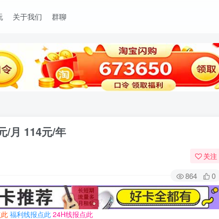
玩
关于我们
群聊
/月 114元/年
关注
864
0
点此
福利线报点此
24H线报点此