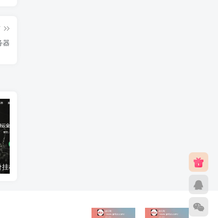
篇
务器
亿硕云：超低价挂机宝VPS每月4元起！全国多地，枣庄高防100G抗攻击
UOvZ上海电信cn2 nat产品上线,50M大带宽,月流量充足,终身七折70元/月起,适合跨国业务国际加速