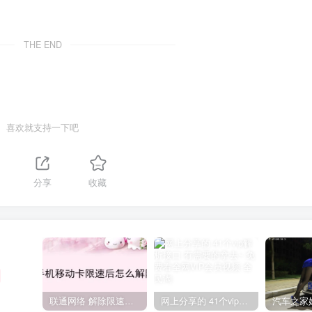
THE END
喜欢就支持一下吧
分享
收藏
联通网络 解除限速方法参考！畅享、畅玩、老白干等及其它地区自测了
网上分享的 41个vip解析接口 有需要的拿去~ 免费看全网VIP会员视频