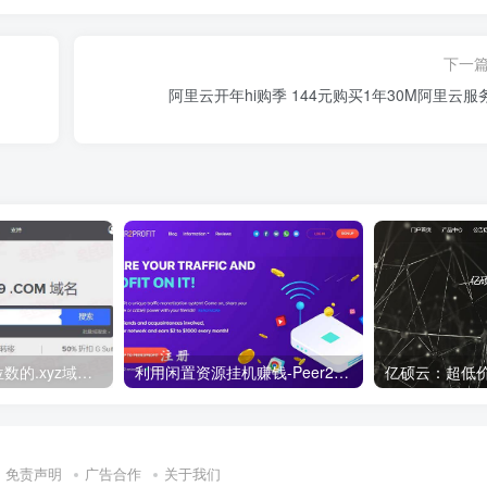
下一
阿里云开年hi购季 144元购买1年30M阿里云服
便宜域名优惠 6位数的.xyz域名 注册10年 仅需5.89美元折33元！
利用闲置资源挂机赚钱-Peer2Profit ，支持windows,linux,Android多平台
免责声明
广告合作
关于我们