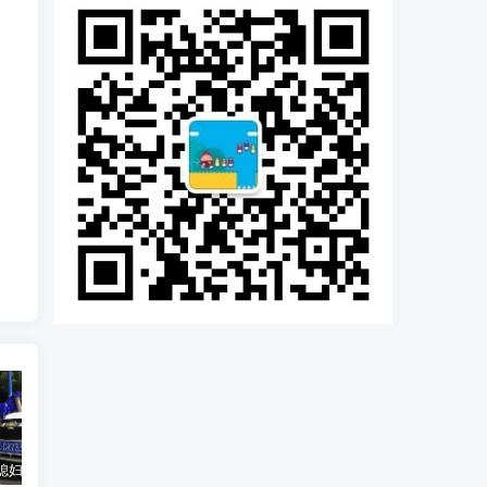
汽车之家媳妇当车模，四年大汇总，500多张媳妇图
优惠寄快递最高便宜一半多！白鸽惠递
GOG平台限时免费领取BUTCHER（屠夫）