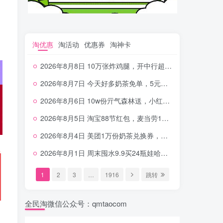
淘优惠
淘活动
优惠券
淘神卡
2026年8月8日 10万张炸鸡腿，开中行超给利，美团奶茶0.01，加油券，千问1.8~18.8体验金等
2026年8月7日 今天好多奶茶免单，5元农行省钱卡，京东抢0.01沪上，邮储5.88元等
2026年8月6日 10w份亓气森林送，小红书12元无门槛，中行电费30-10，0元柠檬水+0撸汉堡等
2026年8月5日 淘宝88节红包，麦当劳150万份柠檬水，三万份瑞幸免单，霸王9万份0.01券等
2026年8月4日 美团1万份奶茶兑换券，农行5E卡，中行支付超给利，美团领18个冰激凌，小米每天领2-6元等等
2026年8月1日 周末囤水9.9买24瓶娃哈哈，建行100元京东券，移动5元话费，麦当劳甜筒，交行立减金等
1
2
3
…
1916
跳转
全民淘微信公众号：qmtaocom