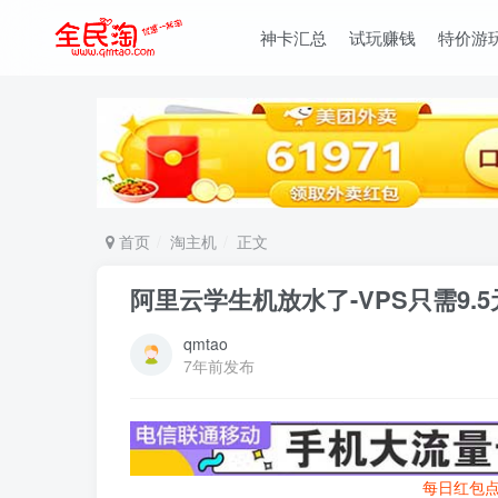
神卡汇总
试玩赚钱
特价游
首页
淘主机
正文
阿里云学生机放水了-VPS只需9.5元
qmtao
7年前发布
每日红包