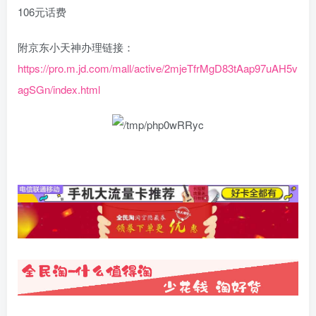
106元话费
附京东小天神办理链接：
https://pro.m.jd.com/mall/active/2mjeTfrMgD83tAap97uAH5v
agSGn/index.html