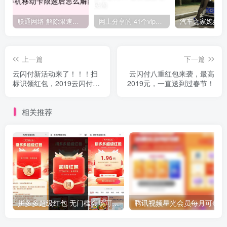
联通网络 解除限速方法参考！畅享、畅玩、老白干等及其它地区自测了
网上分享的 41个vip解析接口 有需要的拿去~ 免费看全网VIP会员视频
上一篇
下一篇
云闪付新活动来了！！！扫
云闪付八重红包来袭，最高
标识领红包，2019云闪付
2019元，一直送到过春节！
APP
相关推荐
拼多多超级红包 无门槛会场可用 天天可领 最高88.88元