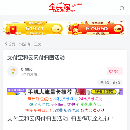
首页
淘活动
正文
支付宝和云闪付扫图活动
qmtao
关注
7年前发布
631
0
每日红包点此
福利线报点此
24H线报点此
饿了么红包
美团每日红包
外卖优惠点此
拼多多每日红包
话费充值优惠
各类会员活动
支付宝和云闪付扫图活动 扫图得现金红包！