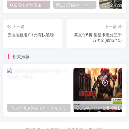
联通网络 解除限速方法参考！畅享、畅玩、老白干等及其它地区自测了
网上分享的 41个vip解析接口 有需要的拿去~ 免费看全网VIP会员视频
上一篇
下一篇
货拉拉新用户1元寄快递稳
翼支付5折 集星卡瓜分三千
万奖金(截12/15)
相关推荐
优惠寄快递最高便宜一半多！白鸽惠递
G