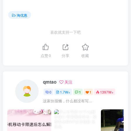
淘优惠
喜欢就支持一下吧
点赞
0
分享
收藏
qmtao
关注
0
1.7W+
1
1
1397W+
这家伙很懒，什么都没有写...