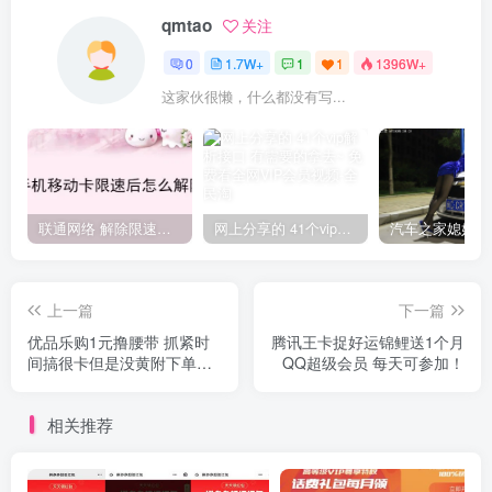
qmtao
关注
0
1.7W+
1
1
1396W+
这家伙很懒，什么都没有写...
联通网络 解除限速方法参考！畅享、畅玩、老白干等及其它地区自测了
网上分享的 41个vip解析接口 有需要的拿去~ 免费看全网VIP会员视频
上一篇
下一篇
优品乐购1元撸腰带 抓紧时
腾讯王卡捉好运锦鲤送1个月
间搞很卡但是没黄附下单小
QQ超级会员 每天可参加！
技巧
相关推荐