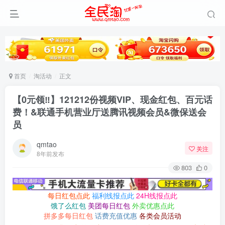
首页
淘活动
正文
【0元领‼】121212份视频VIP、现金红包、百元话
费！&联通手机营业厅送腾讯视频会员&微保送会
员
qmtao
关注
8年前发布
803
0
每日红包点此
福利线报点此
24H线报点此
饿了么红包
美团每日红包
外卖优惠点此
拼多多每日红包
话费充值优惠
各类会员活动