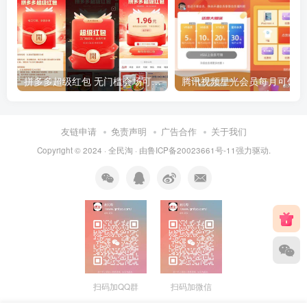
拼多多超级红包 无门槛会场可用 天天可领 最高88.88元
友链申请
免责声明
广告合作
关于我们
Copyright © 2024 ·
全民淘
· 由
鲁ICP备20023661号-11
强力驱动.
扫码加QQ群
扫码加微信