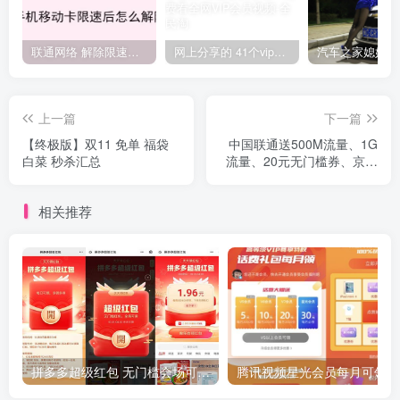
联通网络 解除限速方法参考！畅享、畅玩、老白干等及其它地区自测了
网上分享的 41个vip解析接口 有需要的拿去~ 免费看全网VIP会员视频
上一篇
下一篇
【终极版】双11 免单 福袋
中国联通送500M流量、1G
白菜 秒杀汇总
流量、20元无门槛券、京东
到家券等奖品
相关推荐
拼多多超级红包 无门槛会场可用 天天可领 最高88.88元