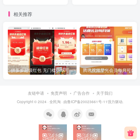
一天三场！
相关推荐
拼多多超级红包 无门槛会场可用 天天可领 最高88.88元
友链申请
免责声明
广告合作
关于我们
Copyright © 2024 ·
全民淘
· 由
鲁ICP备20023661号-11
强力驱动.