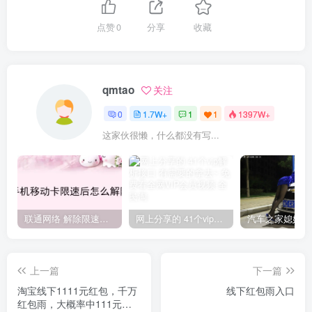
点赞
0
分享
收藏
qmtao
关注
0
1.7W+
1
1
1397W+
这家伙很懒，什么都没有写...
联通网络 解除限速方法参考！畅享、畅玩、老白干等及其它地区自测了
网上分享的 41个vip解析接口 有需要的拿去~ 免费看全网VIP会员视频
上一篇
下一篇
淘宝线下1111元红包，千万
线下红包雨入口
红包雨，大概率中111元！