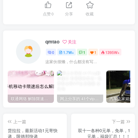
点赞
0
分享
收藏
qmtao
关注
0
1.7W+
1
1
1395W+
这家伙很懒，什么都没有写...
联通网络 解除限速方法参考！畅享、畅玩、老白干等及其它地区自测了
网上分享的 41个vip解析接口 有需要的拿去~ 免费看全网VIP会员视频
上一篇
下一篇
货拉拉，最新活动1元寄快
双十一各种0元单，免单，1
递，限德邦快递
元单，福袋汇总！！！