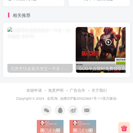
相关推荐
优惠寄快递最高便宜一半多！白鸽惠递
G
友链申请
免责声明
广告合作
关于我们
Copyright © 2024 ·
全民淘
· 由
鲁ICP备20023661号-11
强力驱动.